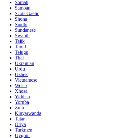
Somali
Samoan
Scots Gaelic
Shona
Sindhi
Sundanese
Swahili
Tajik
Tamil
Telugu
Thai
Ukrainian
Urdu
Uzbek
Vietnamese
Welsh
Xhosa
Yiddish
Yoruba
Zulu
Kinyarwanda
Tatar
Oriya
Turkmen
Uyghur