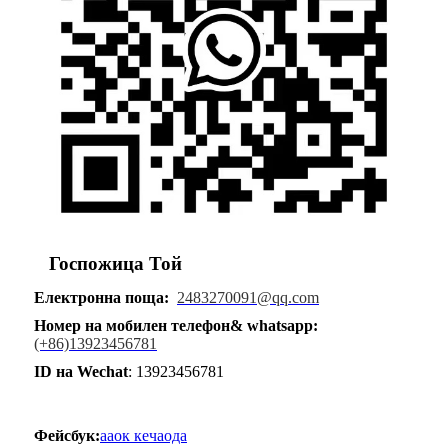
Госпожица Той
Електронна поща:
2483270091@qq.com
Номер на мобилен телефон
& whatsapp
:
(+86)13923456781
ID на Wechat
: 13923456781
Фейсбук:
ааок кечаода