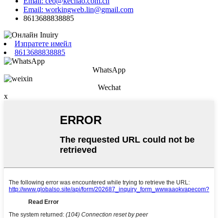
Email: ceo@kechao.com.cn
Email: workingweb.lin@gmail.com
8613688838885
Изпратете имейл
8613688838885
WhatsApp
Wechat
x