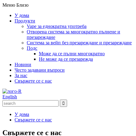
Меню
Близо
У дома
Продукти
Vape за еднократна употреба
Отворена система за многократно пълнене и
презареждане
Система за вейп без презареждане и презареждане
Подс
Може да се пълни многократно
Не може да се презарежда
Новини
Често задавани въпроси
За нас
Свържете се с нас
English
У дома
Свържете се с нас
Свържете се с нас