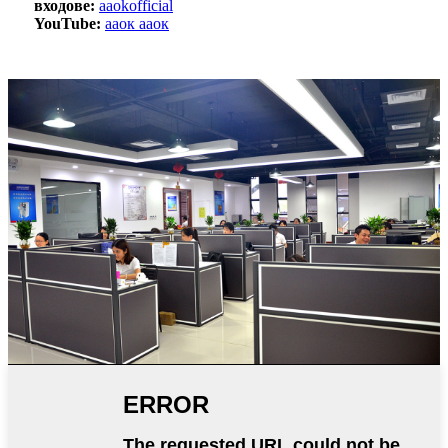
входове:
aaokofficial
YouTube:
ааок ааок